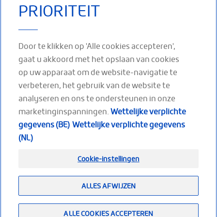
PRIORITEIT
stabilisatie van de
Eigenschappen:
Nekorthese ter
halswervelkolom,
Zorgt voor
stabilisatie van de
met strottenhoofd
ondersteuning en
halswervelkolom,
uitsparing, sterke
proprioceptief
Door te klikken op 'Alle cookies accepteren',
met versteviging
steunkracht
effect. Afgeronde
en strottenhoofd
gaat u akkoord met het opslaan van cookies
randen
uitsparing
MEER LEZEN
op uw apparaat om de website-navigatie te
MEER LEZEN
MEER LEZEN
verbeteren, het gebruik van de website te
analyseren en ons te ondersteunen in onze
marketinginspanningen.
Wettelijke verplichte
gegevens (BE)
Wettelijke verplichte gegevens
VOLG ONS OP
(NL)
Facebook
Youtube
LinkedIn
Cookie-instellingen
ALLES AFWIJZEN
Footer
(NL)
Sitemap
Wettelijke verplichte gegevens
Nieuws
ALLE COOKIES ACCEPTEREN
Contact