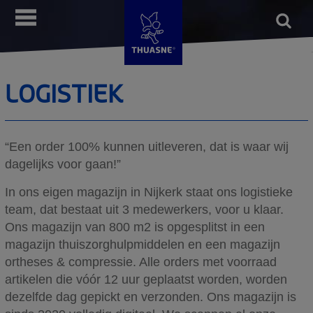
Overslaan
Open
Menu
en
form
Voer 
naar
de
inhoud
LOGISTIEK
gaan
“Een order 100% kunnen uitleveren, dat is waar wij
dagelijks voor gaan!”
In ons eigen magazijn in Nijkerk staat ons logistieke
team, dat bestaat uit 3 medewerkers, voor u klaar.
Ons magazijn van 800 m2 is opgesplitst in een
magazijn thuiszorghulpmiddelen en een magazijn
ortheses & compressie. Alle orders met voorraad
artikelen die vóór 12 uur geplaatst worden, worden
dezelfde dag gepickt en verzonden. Ons magazijn is