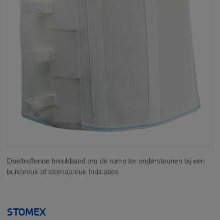
__SHOW
POLSBRACES
ENKELBRACES / ENKEL-VOETORTHESES
ELLEBOOGBRACES
SCHOUDERBRACES
BUIK
LIES
Doeltreffende breukband om de romp ter ondersteunen bij een
buikbreuk of stomabreuk Indicaties
VOET
COMPRESSIEHULPMIDDELEN
STOMEX
__SHOW