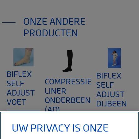
De druk om te overwegen wordt het hoogst getolereerd
door de patiënt.
Thuasne
120, rue Marius Aufan 92300 Levallois-
ONZE ANDERE
In geval van vernietigende arteritis van de onderste
Perret
ledematen, dermatologische wonden (abces,
France
PRODUCTEN
Het medisch hulpmiddel klasse I, vermeld op dit document, is
karbonkels geïnfecteerde dermititis), extra-anatomische
CE-gemarkeerd volgens de Europese Verordening 2017/745
bypass, ongecontroleerde hartinsufficiëntie.
betreffende medische hulpmiddelen. Lees aandachtig de
gebruiksaanwijzing van het product.
BIFLEX
BIFLEX
COMPRESSIE
SELF
SELF
LINER
ADJUST
ADJUST
ONDERBEEN
VOET
DIJBEEN
(AD)
Daar waar
UW PRIVACY IS ONZE
Adjustable
zwachtelen niet
Dit medisch
Compresion
kan, of
compressiehulpmiddel
Device (ACD),