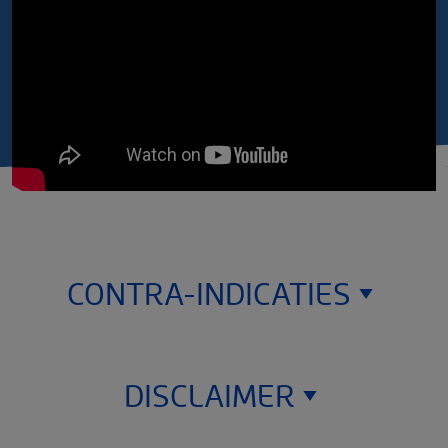
CONTRA-INDICATIES
DISCLAIMER
Het wordt formeel afgeraden om Biflex® te gebruiken in
geval van arteriële problemen. IPS boven 0,9 en onder
1,3.