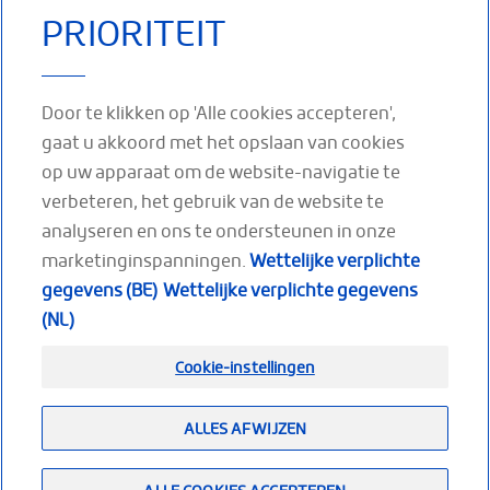
zelfmanagement
is een voetverband dat
PRIORITEIT
wrap
in de
wordt gedragen onder
bovenbeen.
reductiefase van
een
Voor reductie- &
oedeem
MEER LEZEN
onderhoudsfase
mogelijk is, kan
Door te klikken op 'Alle cookies accepteren',
van oedeem.
de
gaat u akkoord met het opslaan van cookies
MEER LEZEN
MEER
op uw apparaat om de website-navigatie te
LEZEN
verbeteren, het gebruik van de website te
analyseren en ons te ondersteunen in onze
marketinginspanningen.
Wettelijke verplichte
gegevens (BE)
Wettelijke verplichte gegevens
VOLG ONS OP
(NL)
Facebook
Youtube
LinkedIn
Cookie-instellingen
ALLES AFWIJZEN
Footer
(NL)
Sitemap
Wettelijke verplichte gegevens
Nieuws