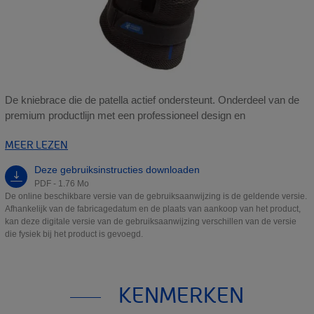
De kniebrace die de patella actief ondersteunt. Onderdeel van de
premium productlijn met een professioneel design en
MEER LEZEN
Deze gebruiksinstructies downloaden
PDF - 1.76 Mo
De online beschikbare versie van de gebruiksaanwijzing is de geldende versie.
Afhankelijk van de fabricagedatum en de plaats van aankoop van het product,
kan deze digitale versie van de gebruiksaanwijzing verschillen van de versie
die fysiek bij het product is gevoegd.
KENMERKEN