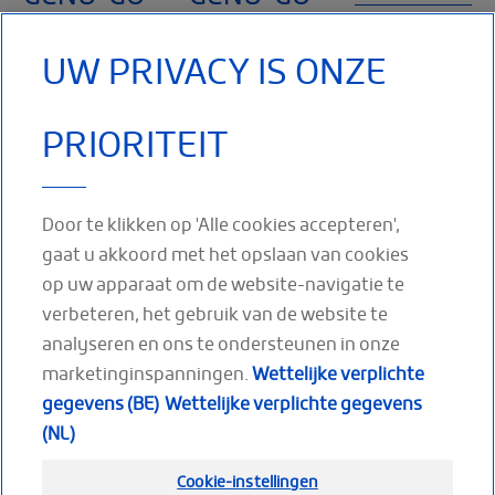
SILISTAB®
SILISTAB®
De kniebrace
OPEN
GESLOTEN
UW PRIVACY IS ONZE
die de patella
KNIESCHIJF
KNIESCHIJF
actief
ondersteunt.
PRIORITEIT
Onderdeel van
Kniebrace met
Kniebrace met
de premium
gesloten knieschijf
gesloten knieschijf
productlijn met
een
voor de knieschijf /
voor de knieschijf /
Door te klikken op 'Alle cookies accepteren',
patella klachten of
patella klachten of
MEER
gaat u akkoord met het opslaan van cookies
blessure
blessure
LEZEN
op uw apparaat om de website-navigatie te
MEER LEZEN
MEER LEZEN
verbeteren, het gebruik van de website te
analyseren en ons te ondersteunen in onze
marketinginspanningen.
Wettelijke verplichte
gegevens (BE)
Wettelijke verplichte gegevens
VOLG ONS OP
(NL)
Facebook
Youtube
LinkedIn
Cookie-instellingen