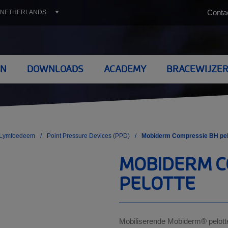
Conta
 NETHERLANDS
KIES UW LAND
EN
DOWNLOADS
ACADEMY
BRACEWIJZE
nce
Hungary
eden
Spain
and
Japan
ted Kingdom
Italy
IEHULPMIDDELEN
THUASNE GROEP
SPORTBRACES & SPORTKOUSE
tralia
Ukraine
- Lymfoedeem
Point Pressure Devices (PPD)
Mobiderm Compressie BH pel
Lip- Lymfoedeem
Missie
Sportcompressie
H
MOBIDERM C
 Littekens
Visie
Sportbraces
T
m
Kernwaarden
PELOTTE
ousen
Innovatie
Internationaal
Mobiliserende Mobiderm® pelotte