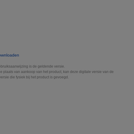
downloaden
bruiksaanwijzing is de geldende versie.
e plaats van aankoop van het product, kan deze digitale versie van de
rsie die fysiek bij het product is gevoegd.
N