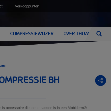
Top
ct
Verkooppunten
(NL)
R
COMPRESSIEWIJZER
OVER THUASNE
Voer u
OVER
THUASNE
N
VERLEDEN EN TOEKOMST
THUISZORGHULPMIDDELEN
MAMMACARE
otte
istorie
Mobiliteit
Borstprothese
OMPRESSIE BH
oekomst
Dagelijkse activiteiten
BH
Bedden
 is accessoire die toe te passen is in een Mobiderm®