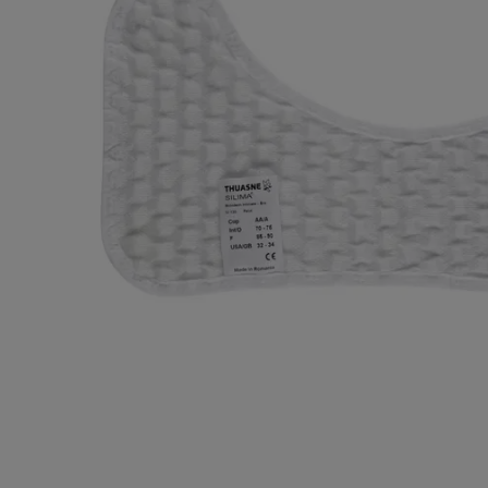
Lies
Voet