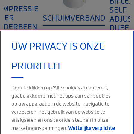
BIFLEX
OMPRESSIE
SELF
INER
SCHUIMVERBAND
ADJUS
NDERBEEN
DIJBE
AD)
Schuimverband voor gebruik
UW PRIVACY IS ONZE
onder een bandage en/of ter
Adjustable
polstering in een zwachtel.
Compresion
 medisch
Gemaakt van
Device (ACD
PRIORITEIT
pressiehulpmiddel
MEER LEZEN
wrap
een voetverband dat
bovenbeen.
dt gedragen onder
Voor reducti
n
onderhouds
Door te klikken op 'Alle cookies accepteren',
ER LEZEN
van oedeem
gaat u akkoord met het opslaan van cookies
MEER
op uw apparaat om de website-navigatie te
LEZEN
verbeteren, het gebruik van de website te
analyseren en ons te ondersteunen in onze
marketinginspanningen.
Wettelijke verplichte