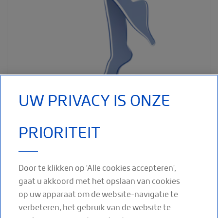
UW PRIVACY IS ONZE
Therapeutische Elastische Kousen (TEK) confectie drukklasse
2 (RAL). Deze elastische kousen worden
PRIORITEIT
Paginatie
Huidige
Pagina
1
2
Door te klikken op 'Alle cookies accepteren',
Volgende
Next
pagina
gaat u akkoord met het opslaan van cookies
pagina
›
op uw apparaat om de website-navigatie te
verbeteren, het gebruik van de website te