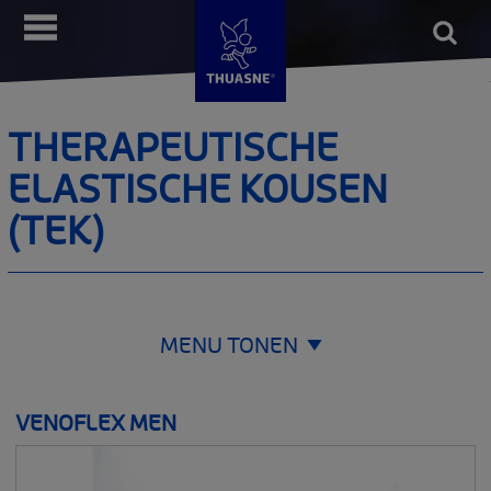
Overslaan
Open
Menu
en
form
Voer 
naar
de
inhoud
THERAPEUTISCHE
gaan
ELASTISCHE KOUSEN
(TEK)
MENU TONEN
ORTHESE / BRACE
VENOFLEX MEN
__SHOW
COMPRESSIEHULPMIDDELEN