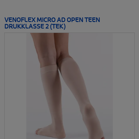
THUISZORGHULPMIDDELEN
__SHOW
VENOFLEX MICRO AD OPEN TEEN
MAMMACARE
DRUKKLASSE 2 (TEK)
__SHOW
SELFCARE