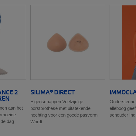
ANCE 2
SILIMA® DIRECT
IMMOCLA
REN
Eigenschappen Veelzijdige
Ondersteunen
enen aan het
borstprothese met uitstekende
elleboog geef
ermoeide
hechting voor een goede pasvorm
schouder Ind
 de dag
Wordt