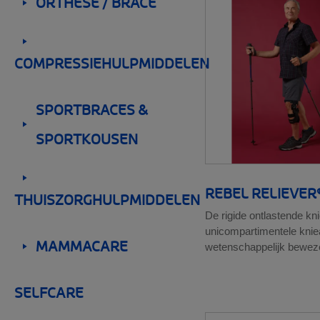
ORTHESE / BRACE
Lies
__SHOW
Voet
__SHOW
COMPRESSIEHULPMIDDELEN
SPORTBRACES &
SPORTKOUSEN
__SHOW
REBEL RELIEVER
__SHOW
THUISZORGHULPMIDDELEN
De rigide ontlastende kn
unicompartimentele knie
MAMMACARE
wetenschappelijk bewez
__SHOW
SELFCARE