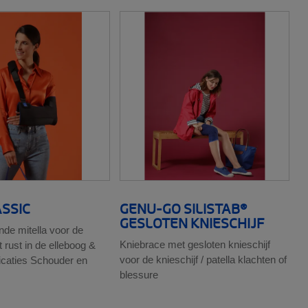
SSIC
GENU-GO SILISTAB®
GESLOTEN KNIESCHIJF
de mitella voor de
Kniebrace met gesloten knieschijf
t rust in de elleboog &
voor de knieschijf / patella klachten of
icaties Schouder en
blessure